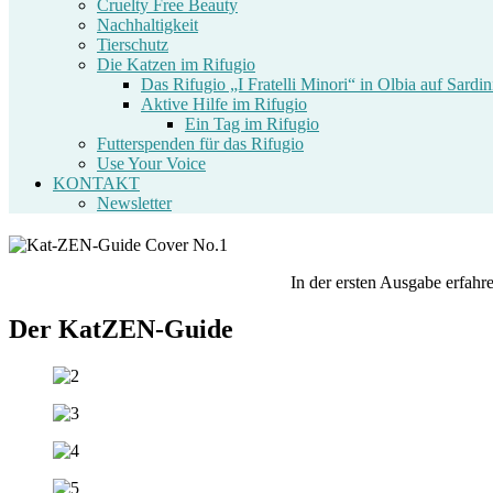
Cruelty Free Beauty
Nachhaltigkeit
Tierschutz
Die Katzen im Rifugio
Das Rifugio „I Fratelli Minori“ in Olbia auf Sardin
Aktive Hilfe im Rifugio
Ein Tag im Rifugio
Futterspenden für das Rifugio
Use Your Voice
KONTAKT
Newsletter
In der ersten Ausgabe erfah
Der KatZEN-Guide