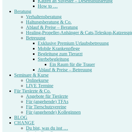
Katzen an Silvester – Desensibilisierung
How to …
Beratung
Verhaltensberatung
Haltungsberatung & Co.
Ablauf & Preise – Beratung
Healing-Propeller-Anhänger & Cats-Teleskop-Katzenspi
Betreuung
Exklusive Premium Urlaubsbetreuung
Mobile Krankenpflege
Begleitung zum Tierarzt
Sterbebegleitung
Ein Raum für die Trauer
Ablauf & Preise – Betreuung
Seminare & Kurse
Onlinekurse
LIVE Termine
Für Tierärzte & Co.
Angebote für Tierärzte
Für (angehende) TFAs
Für Tierschutzvereine
Für (angehende) Kolleginnen
BLOG
CHANGE
Du bist, was du isst …