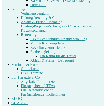
Katzen an Silvester – Desensibilisierung
How to …
Beratung
Verhaltensberatung
Haltungsberatung & Co.
Ablauf & Preise – Beratung
Healing-Propeller-Anhänger & Cats-Teleskop-
Katzenspielangel
Betreuung
Exklusive Premium Urlaubsbetreuung
Mobile Krankenpflege
Begleitung zum Tierarzt
Sterbebegleitung
Ein Raum für die Trauer
Ablauf & Preise – Betreuung
Seminare & Kurse
Onlinekurse
LIVE Termine
Für Tierärzte & Co.
Angebote für Tierärzte
Für (angehende) TFAs
Für Tierschutzvereine
Für (angehende) Kolleginnen
BLOG
CHANGE