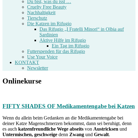
Du bist, was du isst …
Cruelty Free Beauty
Nachhaltigkeit
Tierschutz
Die Katzen im Rifugio
Das Rifugio „I Fratelli Minori“ in Olbia auf
Sardinien
Aktive Hilfe im Rifugio
Ein Tag im Rifugio
Futterspenden für das Rifugio
Use Your Voice
KONTAKT
Newsletter
Onlinekurse
FIFTY SHADES OF Medikamentengabe bei Katzen
Wenn du allein beim Gedanken an die Medikamentengabe bei
deiner Katze Magenschmerzen bekommst, dann sei beruhigt, denn
es auch
katzenfreundliche Wege abseits
von
Austricksen
und
Untermischen, geschweige
denn
Zwang
und
Gewalt
.