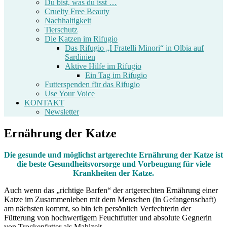
Du bist, was du isst …
Cruelty Free Beauty
Nachhaltigkeit
Tierschutz
Die Katzen im Rifugio
Das Rifugio „I Fratelli Minori“ in Olbia auf
Sardinien
Aktive Hilfe im Rifugio
Ein Tag im Rifugio
Futterspenden für das Rifugio
Use Your Voice
KONTAKT
Newsletter
Ernährung der Katze
Die gesunde und möglichst artgerechte Ernährung der Katze ist
die beste Gesundheitsvorsorge und Vorbeugung für viele
Krankheiten der Katze.
Auch wenn das „richtige Barfen“ der artgerechten Ernährung einer
Katze im Zusammenleben mit dem Menschen (in Gefangenschaft)
am nächsten kommt, so bin ich persönlich Verfechterin der
Fütterung von hochwertigem Feuchtfutter und absolute Gegnerin
von Trockenfutter als Mahlzeit.