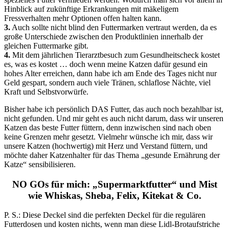
Hinblick auf zukünftige Erkrankungen mit mäkeligem
Fressverhalten mehr Optionen offen halten kann.
3.
Auch sollte nicht blind den Futtermarken vertraut werden, da es
große Unterschiede zwischen den Produktlinien innerhalb der
gleichen Futtermarke gibt.
4.
Mit dem jährlichen Tierarztbesuch zum Gesundheitscheck kostet
es, was es kostet … doch wenn meine Katzen dafür gesund ein
hohes Alter erreichen, dann habe ich am Ende des Tages nicht nur
Geld gespart, sondern auch viele Tränen, schlaflose Nächte, viel
Kraft und Selbstvorwürfe.
Bisher habe ich persönlich DAS Futter, das auch noch bezahlbar ist,
nicht gefunden. Und mir geht es auch nicht darum, dass wir unseren
Katzen das beste Futter füttern, denn inzwischen sind nach oben
keine Grenzen mehr gesetzt. Vielmehr wünsche ich mir, dass wir
unsere Katzen (hochwertig) mit Herz und Verstand füttern, und
möchte daher Katzenhalter für das Thema „gesunde Ernährung der
Katze“ sensibilisieren.
NO GOs für mich: „Supermarktfutter“ und Mist
wie Whiskas, Sheba, Felix, Kitekat & Co.
P. S.: Diese Deckel sind die perfekten Deckel für die regulären
Futterdosen und kosten nichts, wenn man diese Lidl-Brotaufstriche