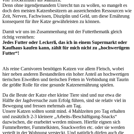
Denn ohne irgendjemandem Unrecht tun zu wollen, so mangelt es
doch den meisten Katzenbesitzern an ausreichenden Ressourcen wie
Zeit, Nerven, Fachwissen, Disziplin und Geld, um diese Ernährung
konsequent für ihre Katze gewährleisten zu können.
Damit wir uns im Zusammenhang mit der Futterthematik gleich
richtig verstehen:
Jedes Futter oder Leckerli, das ich in einem Supermarkt oder
Kaufhaus kaufen kann, zählt für mich nicht zu „hochwertigem
Futter“!
Als reine Carnivoren benötigen Katzen vor allem Fleisch, wobei
hier neben anderen Bestandteilen ein hoher Anteil an hochwertigen
tierischen Eiweißen und tierischen Fetten in Verbindung mit Taurin
die größte Rolle für eine gesunde Katzenernährung spielen.
Da die Beute der Katze eher kleine Tiere sind und nur etwa die
Hälfte der Jagdversuche zum Erfolg führen, sind sie relativ viel in
Bewegung und fressen mehrmals am Tag.
Unsere Katzen sollten somit mind. 4 Mahlzeiten pro Tag erhalten
und zusätzlich 2-3 kleinere „Arbeits-/Beschäftigung-Snacks“
dazwischen, die erarbeitet werden müssen. Hierfür eignen sich
Fummelbretter, Fummelkisten, Snackwerfen etc. oder sie werden
verteilt in der Wohnung versteckt. Und natürlich dürfen auch die