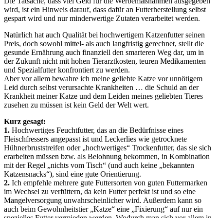
Die Tatsache, dass viel Geld für die Werbemaßnahmen ausgegeben
wird, ist ein Hinweis darauf, dass dafür an Futterherstellung selbst
gespart wird und nur minderwertige Zutaten verarbeitet werden.
Natürlich hat auch Qualität bei hochwertigem Katzenfutter seinen
Preis, doch sowohl mittel- als auch langfristig gerechnet, stellt die
gesunde Ernährung auch finanziell den smarteren Weg dar, um in
der Zukunft nicht mit hohen Tierarztkosten, teuren Medikamenten
und Spezialfutter konfrontiert zu werden.
Aber vor allem bewahre ich meine geliebte Katze vor unnötigem
Leid durch selbst verursachte Krankheiten … die Schuld an der
Krankheit meiner Katze und dem Leiden meines geliebten Tieres
zusehen zu müssen ist kein Geld der Welt wert.
Kurz gesagt:
1.
Hochwertiges Feuchtfutter, das an die Bedürfnisse eines
Fleischfressers angepasst ist und Leckerlies wie getrocknete
Hühnerbruststreifen oder „hochwertiges“ Trockenfutter, das sie sich
erarbeiten müssen bzw. als Belohnung bekommen, in Kombination
mit der Regel „nichts vom Tisch“ (und auch keine „bekannten
Katzensnacks“), sind eine gute Orientierung.
2.
Ich empfehle mehrere gute Futtersorten von guten Futtermarken
im Wechsel zu verfüttern, da kein Futter perfekt ist und so eine
Mangelversorgung unwahrscheinlicher wird. Außerdem kann so
auch beim Gewohnheitstier „Katze“ eine „Fixierung“ auf nur ein
spezielles Futter vermieden werden. Wodurch man sich vor allem in