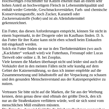
Hochwertiges Feuchtfutter für Katzen erkennt man an einem sehr
hohen Anteil an hochwertigem Fleisch in Lebensmittelqualität und
enthält weder Getreide, Geschmacksverstärker, Farb- und chemische
Konservierungsstoffe, noch Zucker, Karamell oder
Zuckerersatzstoffe (Soße) und ist als Alleinfuttermittel
gekennzeichnet.
Ein Futter, das diesen Anforderungen entspricht, können Sie nicht in
einem Supermarkt, in der Drogerie oder im Kaufhaus finden. D. h.
das Futter für ihre Katze kann nicht eben schnell beim Einkaufen
mit eingekauft werden.
Solch ein Futter finden sie nur in den Tierfuttermärkten (wo auch
„Kackfutter“ verkauft wird) wie Futterhaus, Fressnapf oder Lucas
Tierwelt oder online z. B. bei Zooplus.
Viele kennen die Marken überhaupt nicht und leider sind auch die
Verkäufer dort in den meisten Fällen nicht sehr kundig auf dem
Gebiet der Katzenernährung, so dass ich immer empfehle auf die
Zusammensetzung und Inhaltsstoffe auf der Verpackung zu schauen
und den gesunden Menschenverstand aus der Katzenperspektive zu
nutzen.
Vertrauen Sie bitte nicht auf die Marken, die Sie aus der Werbung
kennen, denn genau diese sind oftmals der größte Dreck, den ich
nur an die Straßenkatzen verfüttern würde, weil sie sich sonst vom
menschlichen Müll ernähren müssten.