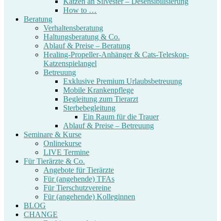
Katzen an Silvester – Desensibilisierung
How to …
Beratung
Verhaltensberatung
Haltungsberatung & Co.
Ablauf & Preise – Beratung
Healing-Propeller-Anhänger & Cats-Teleskop-
Katzenspielangel
Betreuung
Exklusive Premium Urlaubsbetreuung
Mobile Krankenpflege
Begleitung zum Tierarzt
Sterbebegleitung
Ein Raum für die Trauer
Ablauf & Preise – Betreuung
Seminare & Kurse
Onlinekurse
LIVE Termine
Für Tierärzte & Co.
Angebote für Tierärzte
Für (angehende) TFAs
Für Tierschutzvereine
Für (angehende) Kolleginnen
BLOG
CHANGE