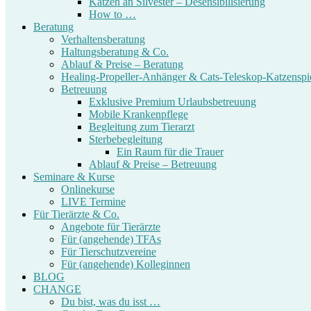
Katzen an Silvester – Desensibilisierung
How to …
Beratung
Verhaltensberatung
Haltungsberatung & Co.
Ablauf & Preise – Beratung
Healing-Propeller-Anhänger & Cats-Teleskop-Katzenspi
Betreuung
Exklusive Premium Urlaubsbetreuung
Mobile Krankenpflege
Begleitung zum Tierarzt
Sterbebegleitung
Ein Raum für die Trauer
Ablauf & Preise – Betreuung
Seminare & Kurse
Onlinekurse
LIVE Termine
Für Tierärzte & Co.
Angebote für Tierärzte
Für (angehende) TFAs
Für Tierschutzvereine
Für (angehende) Kolleginnen
BLOG
CHANGE
Du bist, was du isst …