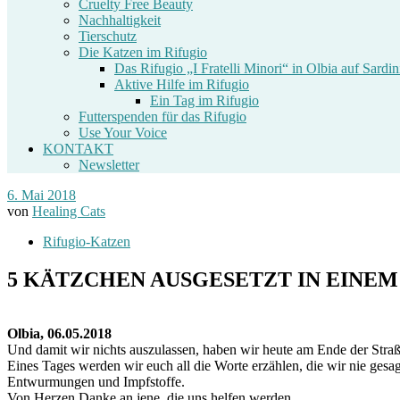
Cruelty Free Beauty
Nachhaltigkeit
Tierschutz
Die Katzen im Rifugio
Das Rifugio „I Fratelli Minori“ in Olbia auf Sardin
Aktive Hilfe im Rifugio
Ein Tag im Rifugio
Futterspenden für das Rifugio
Use Your Voice
KONTAKT
Newsletter
6. Mai 2018
von
Healing Cats
Rifugio-Katzen
5 KÄTZCHEN AUSGESETZT IN EINE
Olbia, 06.05.2018
Und damit wir nichts auszulassen, haben wir heute am Ende der Str
Eines Tages werden wir euch all die Worte erzählen, die wir nie gesagt
Entwurmungen und Impfstoffe.
Von Herzen Danke an jene, die uns helfen werden.