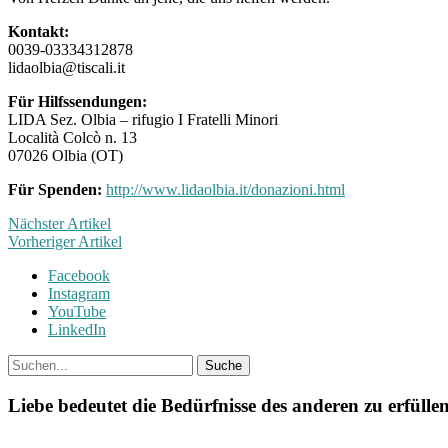
Kontakt:
0039-03334312878
lidaolbia@tiscali.it
Für Hilfssendungen:
LIDA Sez. Olbia – rifugio I Fratelli Minori
Località Colcò n. 13
07026 Olbia (OT)
Für Spenden:
http://www.lidaolbia.it/donazioni.html
Nächster Artikel
Vorheriger Artikel
Facebook
Instagram
YouTube
LinkedIn
Liebe bedeutet die Bedürfnisse des anderen zu erfüllen