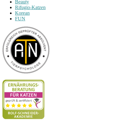
Beauty
Rifugio-Katzen
Korean
FUN