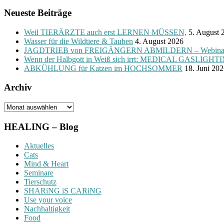
Neueste Beiträge
Weil TIERÄRZTE auch erst LERNEN MÜSSEN,
5. August 
Wasser für die Wildtiere & Tauben
4. August 2026
JAGDTRIEB von FREIGÄNGERN ABMILDERN – Webinar zugu
Wenn der Halbgott in Weiß sich irrt: MEDICAL GASLIGHTI
ABKÜHLUNG für Katzen im HOCHSOMMER
18. Juni 20
Archiv
Archiv
HEALING – Blog
Aktuelles
Cats
Mind & Heart
Seminare
Tierschutz
SHARiNG iS CARiNG
Use your voice
Nachhaltigkeit
Food