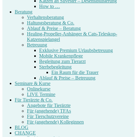
Katzen an Silvester – Desensibilisierung
How to …
Beratung
Verhaltensberatung
Haltungsberatung & Co.
Ablauf & Preise – Beratung
Healing-Propeller-Anhänger & Cats-Teleskop-
Katzenspielangel
Betreuung
Exklusive Premium Urlaubsbetreuung
Mobile Krankenpflege
Begleitung zum Tierarzt
Sterbebegleitung
Ein Raum für die Trauer
Ablauf & Preise – Betreuung
Seminare & Kurse
Onlinekurse
LIVE Termine
Für Tierärzte & Co.
Angebote für Tierärzte
Für (angehende) TFAs
Für Tierschutzvereine
Für (angehende) Kolleginnen
BLOG
CHANGE