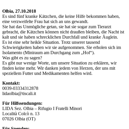
Olbia, 27.10.2018
Es sind fünf kranke Kätzchen, die keine Hilfe bekommen haben,
eine verzweifelte Frau hat sich an uns gewandt.
Sie hat das Unmögliche getan, sie hat sie sogar zum Tierarzt
gebracht, die Kätzchen können nicht draußen bleiben, die Nacht ist
kalt und sie haben schrecklichen Durchfall und kranke Äuglein.
Es ist eine sehr heikle Situation. Trotz unserer tausend
Schwierigkeiten haben wir sie aufgenommen. Sie erholen sich im
Isolamento (Miniraum am Durchgang zum „Hof“).
Was gibt es zu sagen?
Es gibt nur wenige Worte, um unsere Situation zu erklären, wir
finden keine mehr. Wir danken jedem von Herzen, der uns mit
speziellem Futter und Medikamenten helfen wird.
Kontakt:
0039-03334312878
lidaolbia@tiscali.it
Für Hilfssendungen:
LIDA Sez. Olbia – Rifugio I Fratelli Minori
Località Colcò n. 13
07026 Olbia (OT)
Für Spenden: