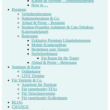
Katzen an Silvester – Desensibilisierung
How to …
Beratung
Verhaltensberatung
Haltungsberatung & Co.
Ablauf & Preise – Beratung
Healing-Propeller-Anhänger & Cats-Teleskop-
Katzenspielangel
Betreuung
Exklusive Premium Urlaubsbetreuung
Mobile Krankenpflege
Begleitung zum Tierarzt
Sterbebegleitung
Ein Raum für die Trauer
Ablauf & Preise – Betreuung
Seminare & Kurse
Onlinekurse
LIVE Termine
Für Tierärzte & Co.
Angebote für Tierärzte
Für (angehende) TFAs
Für Tierschutzvereine
Für (angehende) Kolleginnen
BLOG
CHANGE