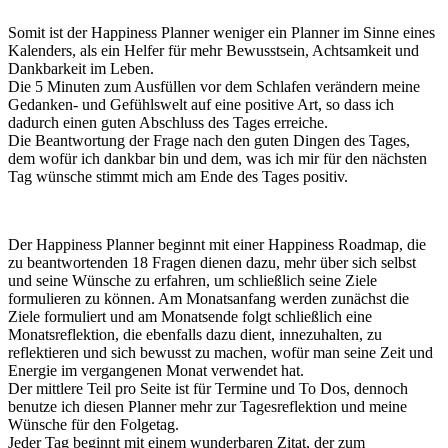
Somit ist der Happiness Planner weniger ein Planner im Sinne eines
Kalenders, als ein Helfer für mehr Bewusstsein, Achtsamkeit und
Dankbarkeit im Leben.
Die 5 Minuten zum Ausfüllen vor dem Schlafen verändern meine
Gedanken- und Gefühlswelt auf eine positive Art, so dass ich
dadurch einen guten Abschluss des Tages erreiche.
Die Beantwortung der Frage nach den guten Dingen des Tages,
dem wofür ich dankbar bin und dem, was ich mir für den nächsten
Tag wünsche stimmt mich am Ende des Tages positiv.
Der Happiness Planner beginnt mit einer Happiness Roadmap, die
zu beantwortenden 18 Fragen dienen dazu, mehr über sich selbst
und seine Wünsche zu erfahren, um schließlich seine Ziele
formulieren zu können. Am Monatsanfang werden zunächst die
Ziele formuliert und am Monatsende folgt schließlich eine
Monatsreflektion, die ebenfalls dazu dient, innezuhalten, zu
reflektieren und sich bewusst zu machen, wofür man seine Zeit und
Energie im vergangenen Monat verwendet hat.
Der mittlere Teil pro Seite ist für Termine und To Dos, dennoch
benutze ich diesen Planner mehr zur Tagesreflektion und meine
Wünsche für den Folgetag.
Jeder Tag beginnt mit einem wunderbaren Zitat, der zum