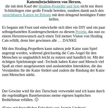
Katzen(be)schützern von Herzen,
die mit dem Kauf der
Healing-Propeller und Sets
nicht nur ihren
Schützlingen eine große Freude bereiten, sondern damit auch den
unsichtbaren Katzen im Rifugio
mit dem dringend benötigten Futter
helfen.
Es begann mit Frust und entwickelte sich über ein DIY und ein paar
selbstgebastelten Kundengeschenken zu diesem
Projekt
, das nun zu
einem Herzenswunsch auch einen Teil meiner Vision von Healing
Cats erfüllt, denn hier gewinnen alle … DANKE
Mit den Healing-Propellern kann nahezu jede Katze zum Spiel
angeregt werden, während gleichzeitig die Cats-Angel für den
Menschen so unglaublich leicht zu nutzen und handlich ist. Mit der
richtigen Spielstrategie und -Technik haben Katze und Mensch viel
Spaß an einer ausgelassenen und auslastenden Interaktion, die das
Verständnis für die Katze fördert und zudem die Bindung der Katze
zum Menschen stärkt.
Der Gewinn wird für den Tierschutz verwendet und ich kann durch
die regelmäßigen Bastelsessions meine eigenen haptischen
Bedürfnisse erfüllen. 🙂
(Fotos mit freundlicher Erlaubnis von Jasmin Lindner)