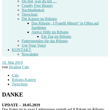
Du bist, was du isst …
Cruelty Free Beauty
Nachhaltigkeit
Tierschutz
Die Katzen im Rifugio
Das Rifugio „I Fratelli Minori“ in Olbia auf
Sardinien
Aktive Hilfe im Rifugio
Ein Tag im Rifugio
Futterspenden für das Rifugio
Use Your Voice
KONTAKT
Newsletter
10. Mai 2019
von
Healing Cats
Cats
Rifugio-Katzen
Tierschutz
DANKE
UPDATE – 10.05.2019
Das Futter ist in zwei Lieferungen verteilt auf 8 Pakete im Rifugio