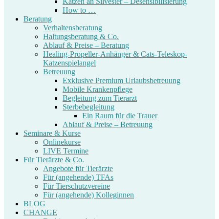
Katzen an Silvester – Desensibilisierung
How to …
Beratung
Verhaltensberatung
Haltungsberatung & Co.
Ablauf & Preise – Beratung
Healing-Propeller-Anhänger & Cats-Teleskop-
Katzenspielangel
Betreuung
Exklusive Premium Urlaubsbetreuung
Mobile Krankenpflege
Begleitung zum Tierarzt
Sterbebegleitung
Ein Raum für die Trauer
Ablauf & Preise – Betreuung
Seminare & Kurse
Onlinekurse
LIVE Termine
Für Tierärzte & Co.
Angebote für Tierärzte
Für (angehende) TFAs
Für Tierschutzvereine
Für (angehende) Kolleginnen
BLOG
CHANGE