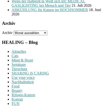
Wenn der Halbgott in Weiß sich irrt: MEDICAL
GASLIGHTING bei Mensch und Tier
21. Juli 2026
ABKÜHLUNG für Katzen im HOCHSOMMER
18. Juni
2026
Archiv
Archiv
HEALING – Blog
Aktuelles
Cats
Mind & Heart
Seminare
Tierschutz
SHARiNG iS CARiNG
Use your voice
Nachhaltigkeit
Food
Beauty
Rifugio-Katzen
Korean
FUN