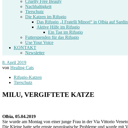
Cruelty Free Beauty
Nachhaltigkeit
Tierschutz
Die Katzen im Rifugio
Das Rifugio „I Fratelli Minori“ in Olbia auf Sardin
Aktive Hilfe im Rifugio
Ein Tag im Rifugio
Futterspenden für das Rifugio
Use Your Voice
KONTAKT
Newsletter
8. April 2019
von
Healing Cats
Rifugio-Katzen
Tierschutz
MILU, VERGIFTETE KATZE
Olbia, 05.04.2019
Sie wurde am Montag von einer junge Frau in der Via Vittorio Veneto in
Die Kleine hatte sehr ernste neurologische Probleme und wurde mit Ve