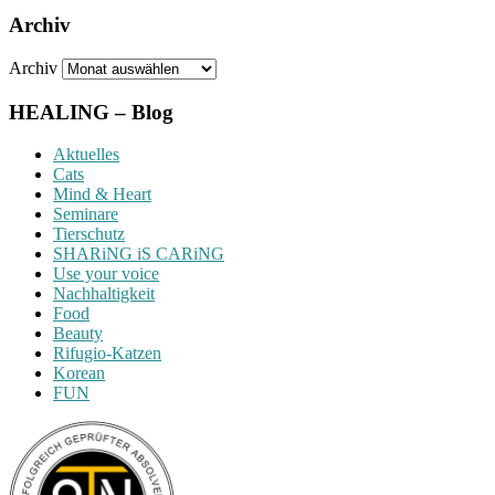
Archiv
Archiv
HEALING – Blog
Aktuelles
Cats
Mind & Heart
Seminare
Tierschutz
SHARiNG iS CARiNG
Use your voice
Nachhaltigkeit
Food
Beauty
Rifugio-Katzen
Korean
FUN