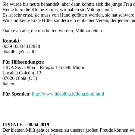
Sie wurde bis heute behandelt, aber dann konnte sich die junge Frau di
Heute kam die Kleine zu uns, wir haben sie Milu genannt.
Es ist sehr ernst, sie muss von Hand gefüttert werden, sie hat schwer
Wir sind keine Erste Hilfe, sondern ein einfacher Verein, der jedem ni
Danke an alle, die uns helfen werden, Milù zu retten.
Kontakt:
0039-03334312878
lidaolbia@tiscali.it
Für Hilfssendungen:
LIDA Sez. Olbia – Rifugio I Fratelli Minori
Località Colcò n. 13
07026 Olbia (OT)
Italien
Für Spenden:
http://www.lidaolbia.it/donazioni.html
UPDATE – 08.04.2019
Der kleinen Milù geht es besser, zu unserer großen Freude können wir 