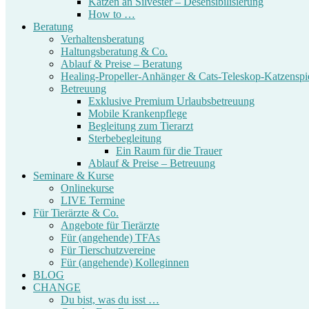
Katzen an Silvester – Desensibilisierung
How to …
Beratung
Verhaltensberatung
Haltungsberatung & Co.
Ablauf & Preise – Beratung
Healing-Propeller-Anhänger & Cats-Teleskop-Katzenspi
Betreuung
Exklusive Premium Urlaubsbetreuung
Mobile Krankenpflege
Begleitung zum Tierarzt
Sterbebegleitung
Ein Raum für die Trauer
Ablauf & Preise – Betreuung
Seminare & Kurse
Onlinekurse
LIVE Termine
Für Tierärzte & Co.
Angebote für Tierärzte
Für (angehende) TFAs
Für Tierschutzvereine
Für (angehende) Kolleginnen
BLOG
CHANGE
Du bist, was du isst …