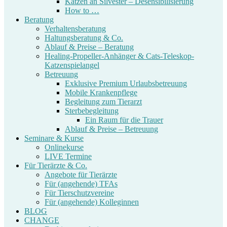
Katzen an Silvester – Desensibilisierung
How to …
Beratung
Verhaltensberatung
Haltungsberatung & Co.
Ablauf & Preise – Beratung
Healing-Propeller-Anhänger & Cats-Teleskop-
Katzenspielangel
Betreuung
Exklusive Premium Urlaubsbetreuung
Mobile Krankenpflege
Begleitung zum Tierarzt
Sterbebegleitung
Ein Raum für die Trauer
Ablauf & Preise – Betreuung
Seminare & Kurse
Onlinekurse
LIVE Termine
Für Tierärzte & Co.
Angebote für Tierärzte
Für (angehende) TFAs
Für Tierschutzvereine
Für (angehende) Kolleginnen
BLOG
CHANGE