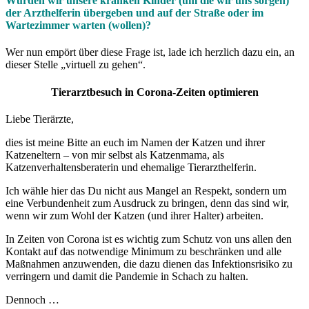
Würden wir unsere kranken Kinder (um die wir uns sorgen)
der Arzthelferin übergeben und auf der Straße oder im
Wartezimmer warten (wollen)?
Wer nun empört über diese Frage ist, lade ich herzlich dazu ein, an
dieser Stelle „virtuell zu gehen“.
Tierarztbesuch in Corona-Zeiten optimieren
Liebe Tierärzte,
dies ist meine Bitte an euch im Namen der Katzen und ihrer
Katzeneltern – von mir selbst als Katzenmama, als
Katzenverhaltensberaterin und ehemalige Tierarzthelferin.
Ich wähle hier das Du nicht aus Mangel an Respekt, sondern um
eine Verbundenheit zum Ausdruck zu bringen, denn das sind wir,
wenn wir zum Wohl der Katzen (und ihrer Halter) arbeiten.
In Zeiten von Corona ist es wichtig zum Schutz von uns allen den
Kontakt auf das notwendige Minimum zu beschränken und alle
Maßnahmen anzuwenden, die dazu dienen das Infektionsrisiko zu
verringern und damit die Pandemie in Schach zu halten.
Dennoch …